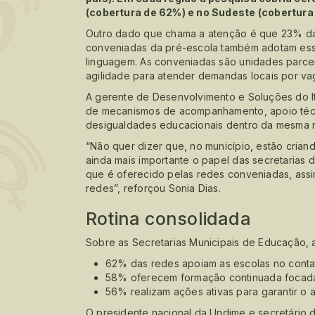
(cobertura de 62%) e no Sudeste (cobertura
Outro dado que chama a atenção é que 23% das
conveniadas da pré-escola também adotam essa
linguagem. As conveniadas são unidades parcei
agilidade para atender demandas locais por va
A gerente de Desenvolvimento e Soluções do It
de mecanismos de acompanhamento, apoio técn
desigualdades educacionais dentro da mesma 
“Não quer dizer que, no município, estão crian
ainda mais importante o papel das secretaria
que é oferecido pelas redes conveniadas, assi
redes”, reforçou Sonia Dias.
Rotina consolidada
Sobre as Secretarias Municipais de Educação, 
62% das redes apoiam as escolas no contat
58% oferecem formação continuada focada 
56% realizam ações ativas para garantir o
O presidente nacional da Undime e secretário