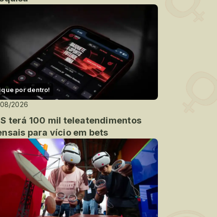
ique por dentro!
/08/2026
S terá 100 mil teleatendimentos
nsais para vício em bets