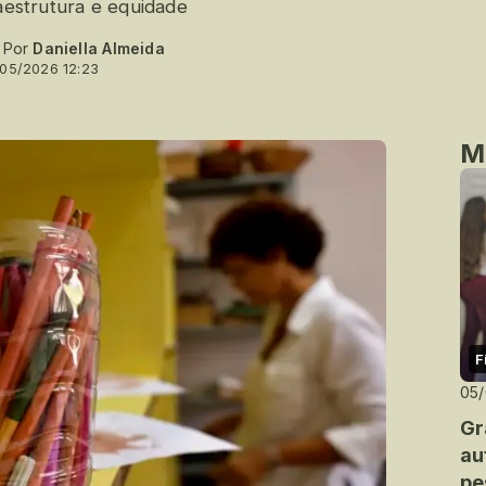
raestrutura e equidade
- Por
Daniella Almeida
/05/2026 12:23
M
F
05
Gr
au
pe