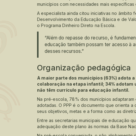
municípios com necessidades mais específicas 
A especialista ainda citou iniciativas no âmbi
Desenvolvimento da Educação Básica e de Valo
o Programa Dinheiro Direto na Escola.
“Além do repasse do recurso, é fundament
educação também possam ter acesso à ass
desses recursos.”
Organização pedagógica
A maior parte dos municípios (63%) adota a 
colaboração na etapa infantil; 34% adotam u
não têm currículo para educação infantil.
Na pré-escola, 78% dos municípios adaptaram o
adotadas. O PPP é o documento que orienta a 
seus objetivos, metas e a forma como as diretr
Entre as secretarias municipais de educação q
adequação deste plano às normas da Base Nac
Na pré-escola conveniada, o não alinhamento 