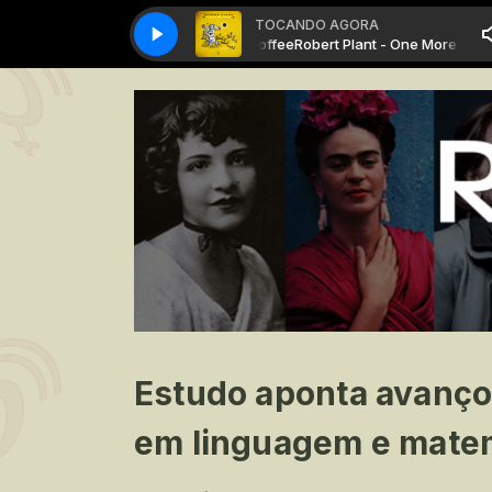
TOCANDO AGORA
rt Plant - One More Cup Of Coffee
Robert Plant - One More Cup Of Coffe
Estudo aponta avanços
em linguagem e mate