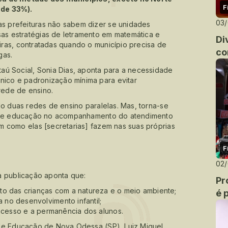
F
 de 33%).
03
 prefeituras não sabem dizer se unidades
s estratégias de letramento em matemática e
Di
ras, contratadas quando o município precisa de
co
gas.
aú Social, Sonia Dias, aponta para a necessidade
ico e padronização mínima para evitar
rede de ensino.
do duas redes de ensino paralelas. Mas, torna-se
s de educação no acompanhamento do atendimento
m como elas [secretarias] fazem nas suas próprias
F
02
a publicação aponta que:
Pr
o das crianças com a natureza e o meio ambiente;
é 
no desenvolvimento infantil;
 acesso e a permanência dos alunos.
 de Educação de Nova Odessa (SP), Luiz Miguel