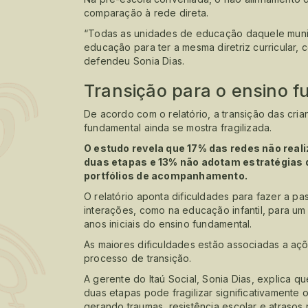
comparação à rede direta.
“Todas as unidades de educação daquele munic
educação para ter a mesma diretriz curricular,
defendeu Sonia Dias.
Transição para o ensino 
De acordo com o relatório, a transição das cri
fundamental ainda se mostra fragilizada.
O estudo revela que 17% das redes não rea
duas etapas e 13% não adotam estratégias 
portfólios de acompanhamento.
O relatório aponta dificuldades para fazer a 
interações, como na educação infantil, para u
anos iniciais do ensino fundamental.
As maiores dificuldades estão associadas a aç
processo de transição.
A gerente do Itaú Social, Sonia Dias, explica q
duas etapas pode fragilizar significativamente
gerando traumas, resistência escolar e atrasos