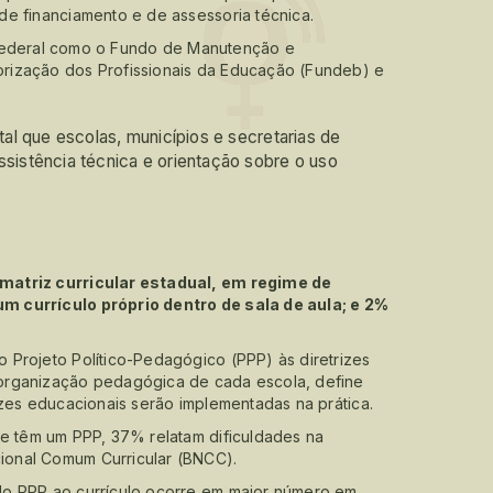
de financiamento e de assessoria técnica.
to federal como o Fundo de Manutenção e
rização dos Profissionais da Educação (Fundeb) e
al que escolas, municípios e secretarias de
istência técnica e orientação sobre o uso
matriz curricular estadual, em regime de
m currículo próprio dentro de sala de aula; e 2%
 Projeto Político-Pedagógico (PPP) às diretrizes
organização pedagógica de cada escola, define
izes educacionais serão implementadas na prática.
ue têm um PPP, 37% relatam dificuldades na
ional Comum Curricular (BNCC).
do PPP ao currículo ocorre em maior número em