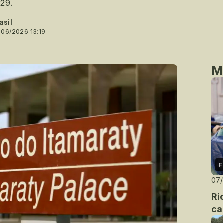
29.
asil
/06/2026 13:19
M
F
07
Ri
ca