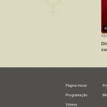
F
03
Di
co
Página Inicial
Po
Programação
Mi
Vídeos