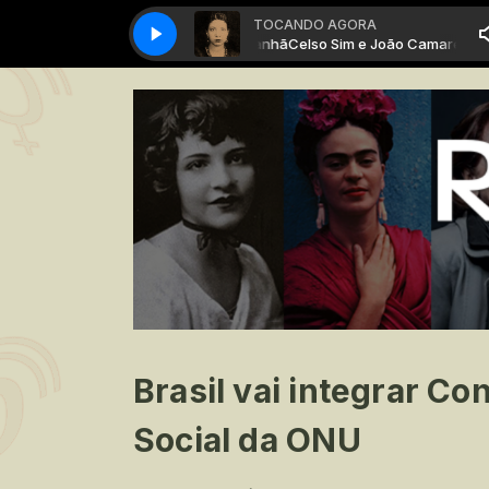
TOCANDO AGORA
o Sim e João Camarero - É de Manhã
Celso Sim e João Camarero - É de
Brasil vai integrar C
Social da ONU